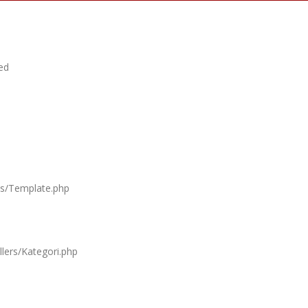
ed
ies/Template.php
llers/Kategori.php