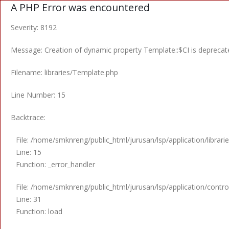
A PHP Error was encountered
Severity: 8192
Message: Creation of dynamic property Template::$CI is deprecat
Filename: libraries/Template.php
Line Number: 15
Backtrace:
File: /home/smknreng/public_html/jurusan/lsp/application/librar
Line: 15
Function: _error_handler
File: /home/smknreng/public_html/jurusan/lsp/application/contro
Line: 31
Function: load