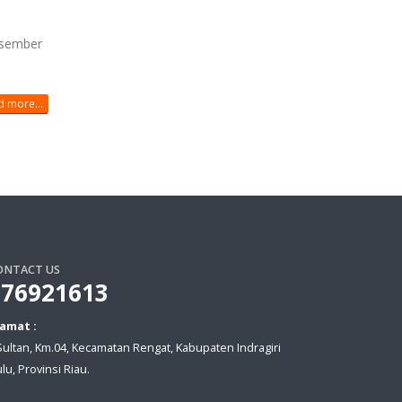
esember
 more...
ONTACT US
076921613
lamat :
.Sultan, Km.04, Kecamatan Rengat, Kabupaten Indragiri
lu, Provinsi Riau.